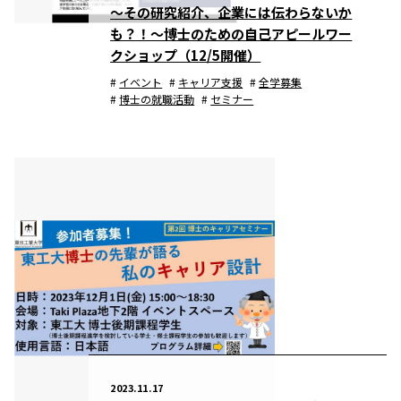
～その研究紹介、企業には伝わらないか
も？！～博士のための自己アピールワー
クショップ（12/5開催）
イベント
キャリア支援
全学募集
博士の就職活動
セミナー
2023.11.17