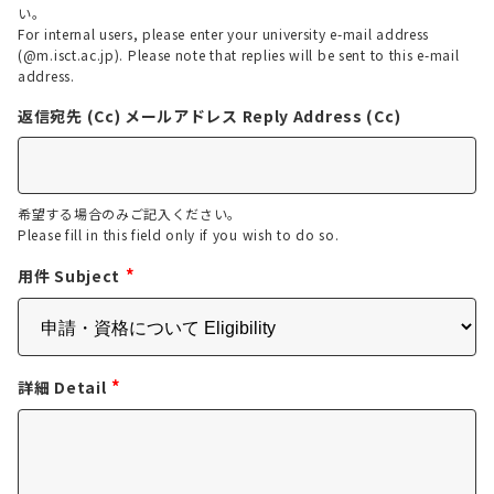
い。
For internal users, please enter your university e-mail address
(@m.isct.ac.jp). Please note that replies will be sent to this e-mail
address.
返信宛先 (Cc) メールアドレス Reply Address (Cc)
希望する場合のみご記入ください。
Please fill in this field only if you wish to do so.
*
用件 Subject
*
詳細 Detail