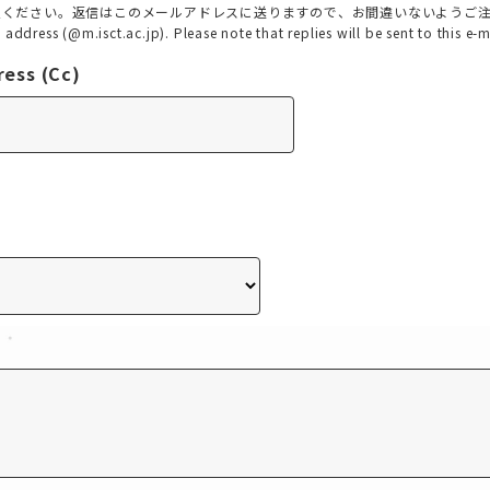
）をご記入ください。返信はこのメールアドレスに送りますので、お間違いないようご
l address (@m.isct.ac.jp). Please note that replies will be sent to this e-
ss (Cc)