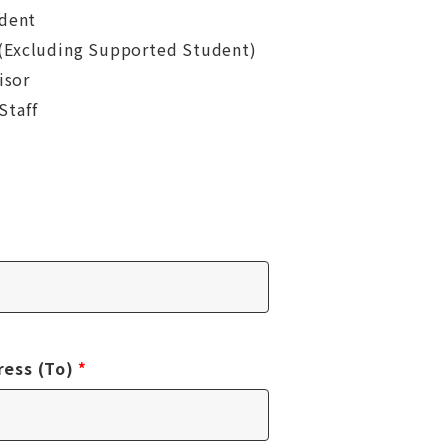
dent
uding Supported Student)
sor
taff
ss (To)
*