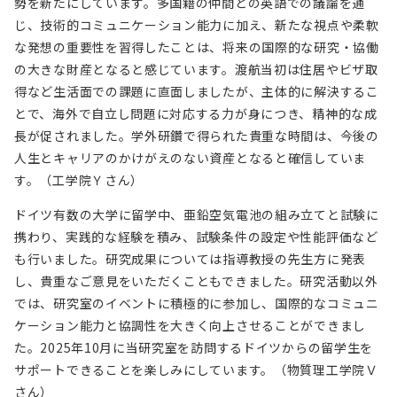
勢を新たにしています。多国籍の仲間との英語での議論を通
じ、技術的コミュニケーション能力に加え、新たな視点や柔軟
な発想の重要性を習得したことは、将来の国際的な研究・協働
の大きな財産となると感じています。渡航当初は住居やビザ取
得など生活面での課題に直面しましたが、主体的に解決するこ
とで、海外で自立し問題に対応する力が身につき、精神的な成
長が促されました。学外研鑽で得られた貴重な時間は、今後の
人生とキャリアのかけがえのない資産となると確信していま
す。（工学院Ｙさん）
ドイツ有数の大学に留学中、亜鉛空気電池の組み立てと試験に
携わり、実践的な経験を積み、試験条件の設定や性能評価など
も行いました。研究成果については指導教授の先生方に発表
し、貴重なご意見をいただくこともできました。研究活動以外
では、研究室のイベントに積極的に参加し、国際的なコミュニ
ケーション能力と協調性を大きく向上させることができまし
た。2025年10月に当研究室を訪問するドイツからの留学生を
サポートできることを楽しみにしています。（物質理工学院Ｖ
さん）