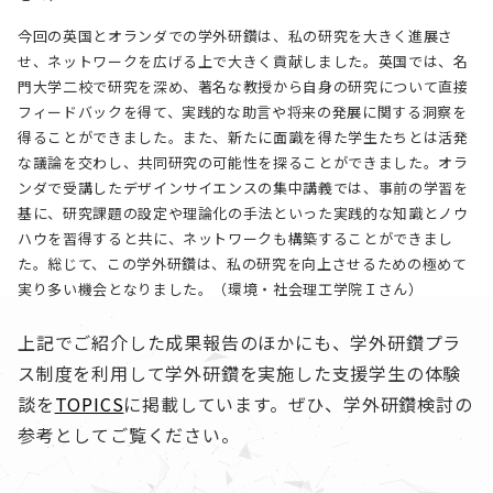
今回の英国とオランダでの学外研鑽は、私の研究を大きく進展さ
せ、ネットワークを広げる上で大きく貢献しました。英国では、名
門大学二校で研究を深め、著名な教授から自身の研究について直接
フィードバックを得て、実践的な助言や将来の発展に関する洞察を
得ることができました。また、新たに面識を得た学生たちとは活発
な議論を交わし、共同研究の可能性を探ることができました。オラ
ンダで受講したデザインサイエンスの集中講義では、事前の学習を
基に、研究課題の設定や理論化の手法といった実践的な知識とノウ
ハウを習得すると共に、ネットワークも構築することができまし
た。総じて、この学外研鑽は、私の研究を向上させるための極めて
実り多い機会となりました。（環境・社会理工学院Ｉさん）
上記でご紹介した成果報告のほかにも、学外研鑽プラ
ス制度を利用して学外研鑽を実施した支援学生の体験
談を
TOPICS
に掲載しています。ぜひ、学外研鑽検討の
参考としてご覧ください。